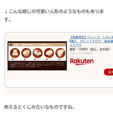
↓こんな感じの可愛い人形のようなものもありま
す。
【数量限定】フェーブ しろ
5種入 ガレットデロワ 焼き菓
リスマス
価格：1408円（税込、送料別)
(2021/12/20時点)
楽
例えるとくじみたいなものですね。