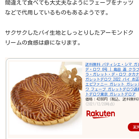
間違えて食べても大丈夫なようにフェーブをナッツ
などで代用しているものもあるよう
です。
サクサクしたパイ生地としっとりしたアーモンドク
リームの食感は
癖になります。
送料無料 パティシエ・シマ ガ
デ・ロワ 6号 | 島田 進 クラ
ラ・ガレット・デ・ロワ タカ
ガレットデロワ 2022 パイ お
エピファニー ガレット ガレッ
ワ フェーブ ガレットデロワ通
トデロワ東京 ガレットデロア
価格：4280円（税込、送料無料
(2021/12/20時点)
楽