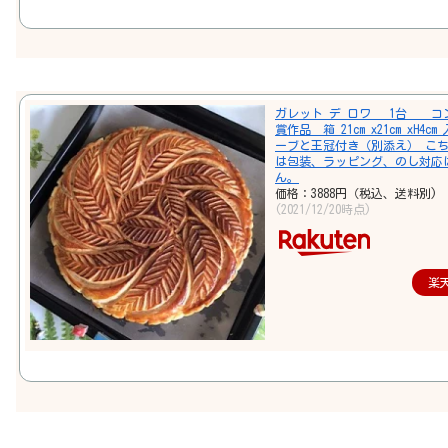
ガレット デ ロワ 1台 コ
賞作品 箱 21cm x21cm xH4c
ーブと王冠付き（別添え） こ
は包装、ラッピング、のし対応
ん。
価格：3888円（税込、送料別)
(2021/12/20時点)
楽